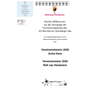
Home
Info
Punktspielbetrieb
Termine
Vereinsmeister
Impressum Kontakt
Datenschutz
Lage
Herzlich Willkommen
auf der Homepage der
Tischtennisabteilung des
SV Bernried am Starnberger See
Das Jugendtraining freitags 18-19 Uhr
findet von Oktober bis zu den Osterferien
statt.
Vereinsmeisterin 2026
Anita Hess
Vereinsmeister 2026
Ralf van Heukelom